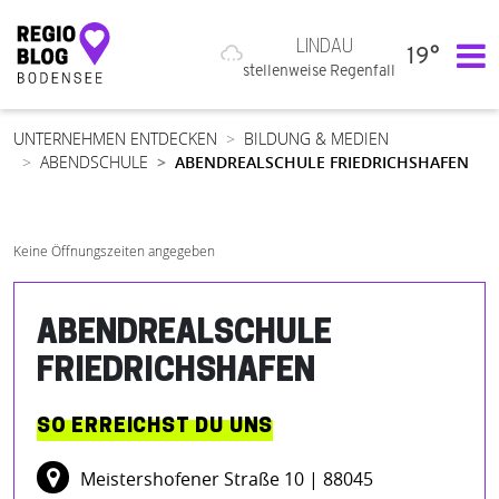
LINDAU
19°
Hauptnavigation
stellenweise Regenfall
UNTERNEHMEN ENTDECKEN
BILDUNG & MEDIEN
ABENDSCHULE
ABENDREALSCHULE FRIEDRICHSHAFEN
Keine Öffnungszeiten angegeben
ABENDREALSCHULE
FRIEDRICHSHAFEN
SO ERREICHST DU UNS
Meistershofener Straße 10
| 88045