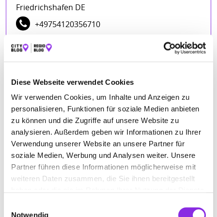
Friedrichshafen DE
+49754120356710
abendrealschule-fn.de
Diese Webseite verwendet Cookies
Wir verwenden Cookies, um Inhalte und Anzeigen zu
personalisieren, Funktionen für soziale Medien anbieten
zu können und die Zugriffe auf unsere Website zu
BEWERTUNGEN
analysieren. Außerdem geben wir Informationen zu Ihrer
Verwendung unserer Website an unsere Partner für
soziale Medien, Werbung und Analysen weiter. Unsere
Hely Hely
– 22.02.2023
Partner führen diese Informationen möglicherweise mit
★★★★★
weiteren Daten zusammen, die Sie ihnen bereitgestellt
Underground Haven Music
– 07.03.2019
haben oder die sie im Rahmen Ihrer Nutzung der Dienste
★★★★
gesammelt haben.
Einwilligungsauswahl
Notwendig