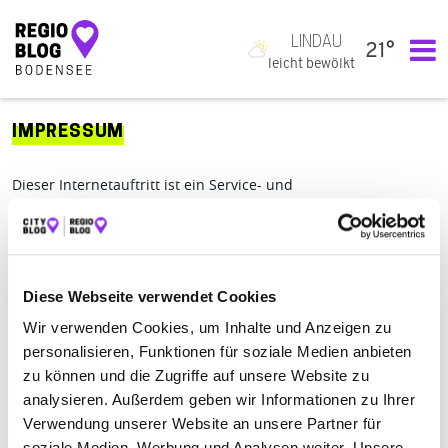
LINDAU
21°
Hauptnavigation
leicht bewölkt
IMPRESSUM
Dieser Internetauftritt ist ein Service- und
Informationsangebot der Robert Krick Verlag GmbH + Co. KG.
Robert Krick Verlag GmbH + Co. KG
Mainparkring 4
97246 Eibelstadtt
Diese Webseite verwendet Cookies
Telefon:
0800 0057425
Wir verwenden Cookies, um Inhalte und Anzeigen zu
E-Mail:
cityblog@krick.com
personalisieren, Funktionen für soziale Medien anbieten
zu können und die Zugriffe auf unsere Website zu
AG Würzburg HRA 3381
USt.-ID-Nr. DE 161993125
analysieren. Außerdem geben wir Informationen zu Ihrer
Verwendung unserer Website an unsere Partner für
Persönlich haftende Gesellschafterin:
soziale Medien, Werbung und Analysen weiter. Unsere