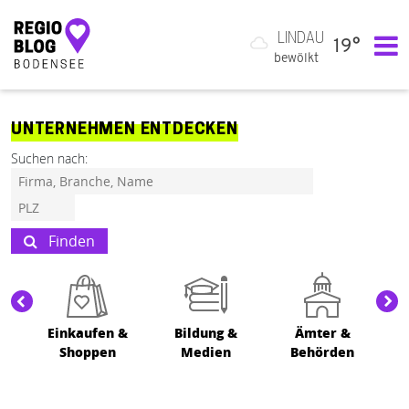
LINDAU
19°
Hauptnavigation
bewölkt
UNTERNEHMEN ENTDECKEN
Suchen nach:
Finden
Einkaufen &
Bildung &
Ämter &
Shoppen
Medien
Behörden