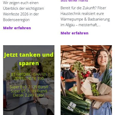
aus einer Hand
Wir zeigen euch einen
Bereit für die Zukunft? Filser
Überblick der wichtigsten
Haustechnik realisiert eure
Weinfeste 2026 in der
Wärmepumpe & Badsanierung
Bodenseeregion
im Allgäu – meisterhaft,
Mehr erfahren
termingerecht und alles aus
Mehr erfahren
einer Hand.
Jetzt tanken und
sparen
JET FRIEDRICHSHAFEN
ZEPPELINSTR. 190
Super E10: 2.129 Euro/l
Super E5: 2.189 Euro/l
Diesel: 2.249 Euro/l