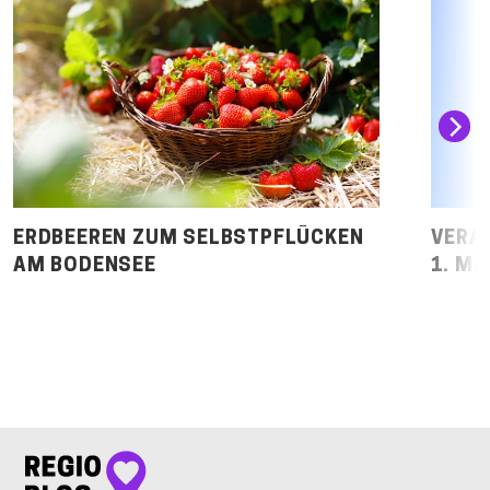
ERDBEEREN ZUM SELBSTPFLÜCKEN
VERA
AM BODENSEE
1. MA