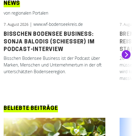
NEWS
von regionalen Portalen
| www.wf-bodenseekreis.de
7. August 2026
7. August
BISSCHEN BODENSEE BUSINESS:
BREN
SONJA BALODIS (SCHIESSER) IM
REIS
PODCAST-INTERVIEW
STAU
Bisschen Bodensee Business ist der Podcast über
26. Mai 2026 Brenner komplett 
Marken, Menschen und Unternehmertum in der oft
müssen 
unterschätzten Bodenseeregion.
wird kom
massive 
BELIEBTE BEITRÄGE