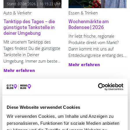
Stand: 07.08.2026 | 16:15:22 Uhr
Auto & Verkehr
Essen & Trinken
Tanktipp des Tages – die
Wochenmärkte am
günstigste Tankstelle in
Bodensee | 2026
deiner Umgebung
Ihr liebt frische, regionale
Mit unserem Tanktipp des 
Produkte direkt vom Markt?
Tages findest Du die günstigste 
Dann kommt mit uns auf
Tankstelle in Deiner 
Entdeckungsreise entlang des
Umgebung. Immer zum besten 
Ufers zu den schönsten
Mehr erfahren
Preis tanken - mit enerQuick.
Wochenmärkten am Bodensee.
Mehr erfahren
Diese Webseite verwendet Cookies
Wir verwenden Cookies, um Inhalte und Anzeigen zu
personalisieren, Funktionen für soziale Medien anbieten