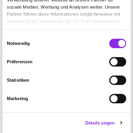
Du erhältst eine Profilseite auf dem Blog
soziale Medien, Werbung und Analysen weiter. Unsere
Wir erstellen einen individuellen Blogbeitrag über
Partner führen diese Informationen möglicherweise mit
Dein Unternehmen
weiteren Daten zusammen, die Sie ihnen bereitgestellt
VORTEILE
haben oder die sie im Rahmen Ihrer Nutzung der Dienste
gesammelt haben.
Einwilligungsauswahl
Mehr Sichtbarkeit: Präsentiere Dich – auf der
Notwendig
Profilseite und im Blog.
Individuelle Inhalte: Gemeinsam mit unserem
Content-Team entwickeln wir einen Beitrag, der
Präferenzen
perfekt zu Deinem Unternehmen passt
Langfristiger Effekt: Dein Blogbeitrag bleibt dauerhaft
online und sorgt für nachhaltige Aufmerksamkeit.
Statistiken
Marketing
Details zeigen