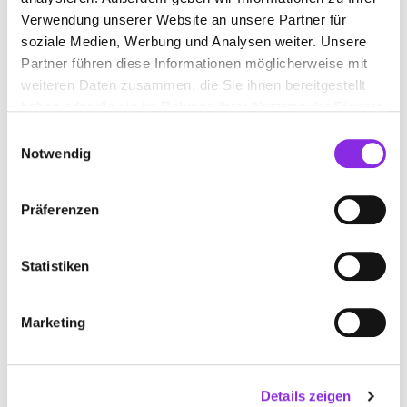
Keine Öffnungszeiten angegeben
Verwendung unserer Website an unsere Partner für
MOHR GMBH
soziale Medien, Werbung und Analysen weiter. Unsere
Partner führen diese Informationen möglicherweise mit
Grüner Weg 14
| 88441 Mittelbiberach DE
weiteren Daten zusammen, die Sie ihnen bereitgestellt
haben oder die sie im Rahmen Ihrer Nutzung der Dienste
+497351372546
gesammelt haben.
Einwilligungsauswahl
Notwendig
mohr-reute.de
Präferenzen
Statistiken
Marketing
Details zeigen