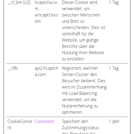
__cf_bm [x2]
hcaptcha.co
Dieser Cookie wird
1 Tag
m
verwendet, um
w.hcaptcha.c
zwischen Menschen
om
und Bots zu
unterscheiden. Dies ist
vorteilhaft für die
Website, um gültige
Berichte über die
Nutzung Ihrer Website
zu erstellen.
__cflb
api2.hcaptch
Registriert, welcher
1 Tag
a.com
Server-Cluster den
Besucher bedient. Dies
wird im Zusammenhang
mit Load Balancing
verwendet, um die
Nutzererfahrung zu
optimieren.
CookieConse
Cookiebot
Speichert den
1 Jahr
nt
Zustimmungsstatus