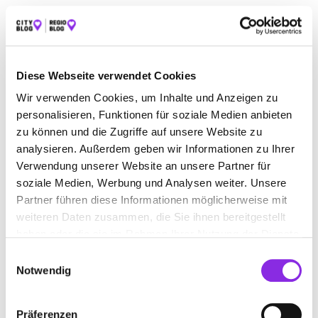
CLEVERREACH
Diese Website nutzt CleverReach für den Versand von Newslettern.
Anbieter ist die CleverReach GmbH & Co. KG, Mühlenstr. 43, 26180
Diese Webseite verwendet Cookies
Rastede. CleverReach ist ein Dienst, mit dem der
Newsletterversand organisiert und analysiert werden kann. Die von
Wir verwenden Cookies, um Inhalte und Anzeigen zu
Ihnen zwecks Newsletterbezug eingegebenen Daten (E-Mail-
personalisieren, Funktionen für soziale Medien anbieten
Adresse) werden auf den Servern von CleverReach in Deutschland
zu können und die Zugriffe auf unsere Website zu
bzw. Irland gespeichert. Darüber hinaus werden folgende Daten
analysieren. Außerdem geben wir Informationen zu Ihrer
gespeichert:
Verwendung unserer Website an unsere Partner für
IP-Adresse
soziale Medien, Werbung und Analysen weiter. Unsere
Uhrzeit und Datum der Anmeldung
Partner führen diese Informationen möglicherweise mit
weiteren Daten zusammen, die Sie ihnen bereitgestellt
Die genannten Daten werden durch uns zu folgenden Zwecken
haben oder die sie im Rahmen Ihrer Nutzung der Dienste
verarbeitet:
gesammelt haben.
Einwilligungsauswahl
Versand des Newsletters
Notwendig
Unsere mit CleverReach versandten Newsletter ermöglichen uns
die Analyse des Verhaltens der Newsletterempfänger. Hierbei kann
Präferenzen