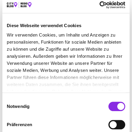
Diese Webseite verwendet Cookies
Wir verwenden Cookies, um Inhalte und Anzeigen zu
Jetzt geöffnet
personalisieren, Funktionen für soziale Medien anbieten
BACK 2 MOTION MEDICAL FITNESS
zu können und die Zugriffe auf unsere Website zu
analysieren. Außerdem geben wir Informationen zu Ihrer
Siemensstr. 14/1
| 88048 Friedrichshafen DE
Verwendung unserer Website an unsere Partner für
soziale Medien, Werbung und Analysen weiter. Unsere
+49754126158
Partner führen diese Informationen möglicherweise mit
weiteren Daten zusammen, die Sie ihnen bereitgestellt
www.back2motion.de
haben oder die sie im Rahmen Ihrer Nutzung der Dienste
gesammelt haben.
Einwilligungsauswahl
Notwendig
Präferenzen