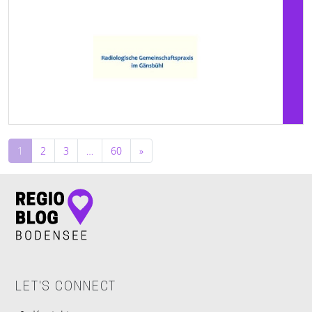
Beitragsnavigation
1
2
3
…
60
»
LET'S CONNECT