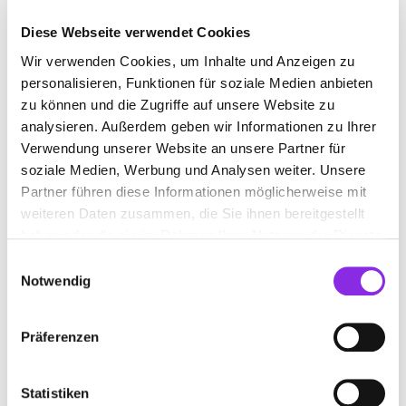
Bahnhofstraße 14
| 88316 Isny im Allgäu DE
Diese Webseite verwendet Cookies
+4975623295
Wir verwenden Cookies, um Inhalte und Anzeigen zu
personalisieren, Funktionen für soziale Medien anbieten
www.physio-enerqi.de
zu können und die Zugriffe auf unsere Website zu
analysieren. Außerdem geben wir Informationen zu Ihrer
Verwendung unserer Website an unsere Partner für
soziale Medien, Werbung und Analysen weiter. Unsere
Partner führen diese Informationen möglicherweise mit
weiteren Daten zusammen, die Sie ihnen bereitgestellt
PHYSIOTHERAPIE AM MARKT CHRISTIAN
haben oder die sie im Rahmen Ihrer Nutzung der Dienste
BAMBERGER
gesammelt haben.
Einwilligungsauswahl
Hauptstraße 1
| 88339 Bad Waldsee DE
Notwendig
+49752449687
Präferenzen
www.physio-am-markt.com
Statistiken