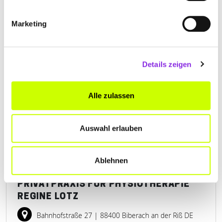
Marketing
PHYSIOVITAL RÜCKENZENTRUM UND
PHYSIOTHERAPIE
Details zeigen
Otto-Lilienthal-Straße 4
| 88046 Friedrichshafen DE
+4975413006770
Alle zulassen
www.physiovital-fn.de
Auswahl erlauben
Ablehnen
PRIVATPRAXIS FÜR PHYSIOTHERAPIE
REGINE LOTZ
Bahnhofstraße 27
| 88400 Biberach an der Riß DE