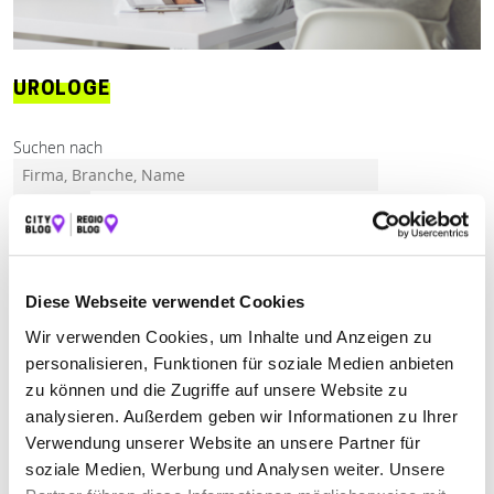
UROLOGE
Suchen nach
Finden
Diese Webseite verwendet Cookies
ALLE
BAD WALDSEE
FRIEDRICHSHAFEN
Wir verwenden Cookies, um Inhalte und Anzeigen zu
personalisieren, Funktionen für soziale Medien anbieten
Geschlossen - öffnet morgen um 08:00 Uhr
zu können und die Zugriffe auf unsere Website zu
analysieren. Außerdem geben wir Informationen zu Ihrer
UROLOGISCHE GEMEINSCHAFTSPRAXIS
Verwendung unserer Website an unsere Partner für
DRES. MED. FIESELER – KÖHLER – SIPPEL
soziale Medien, Werbung und Analysen weiter. Unsere