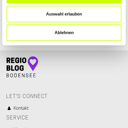
Robert-Koch-Straße 38
| 88339 Bad Waldsee DE
Auswahl erlauben
+4975249766770
urologie-badwaldsee.de
Ablehnen
LET'S CONNECT
Kontakt
SERVICE