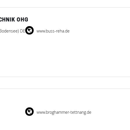
CHNIK OHG
(Bodensee) DE
www.buss-reha.de
www.broghammer-tettnang.de