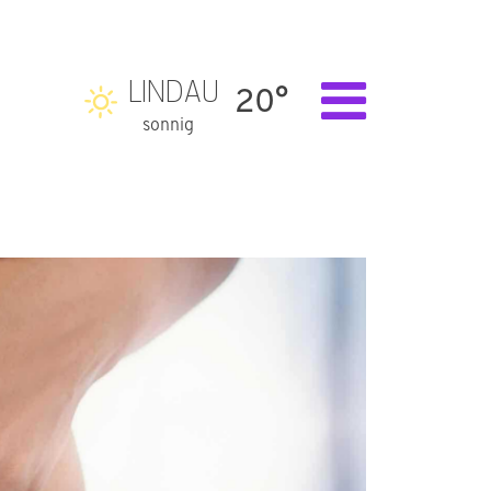
LINDAU
20°
sonnig