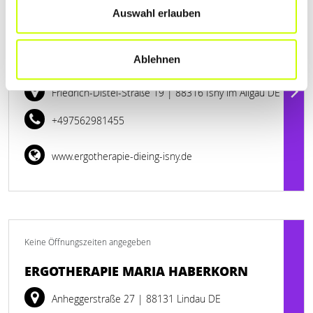
Auswahl erlauben
Jetzt geöffnet
PRAXIS FÜR ERGOTHERAPIE GEORG
Ablehnen
DIEING
Friedrich-Distel-Straße 19
| 88316 Isny im Allgäu DE
+497562981455
www.ergotherapie-dieing-isny.de
Keine Öffnungszeiten angegeben
ERGOTHERAPIE MARIA HABERKORN
Anheggerstraße 27
| 88131 Lindau DE