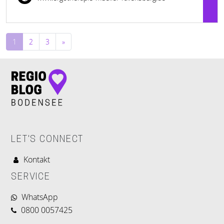
Beitragsnavigation
1
2
3
»
LET'S CONNECT
Kontakt
SERVICE
WhatsApp
0800 0057425