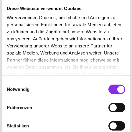
Diese Webseite verwendet Cookies
Wir verwenden Cookies, um Inhalte und Anzeigen zu
DENTALLABOR
personalisieren, Funktionen für soziale Medien anbieten
zu können und die Zugriffe auf unsere Website zu
analysieren. Außerdem geben wir Informationen zu Ihrer
Suchen nach
Verwendung unserer Website an unsere Partner für
soziale Medien, Werbung und Analysen weiter. Unsere
Partner führen diese Informationen möglicherweise mit
Finden
weiteren Daten zusammen, die Sie ihnen bereitgestellt
haben oder die sie im Rahmen Ihrer Nutzung der Dienste
ALLE
LINDAU
gesammelt haben.
Einwilligungsauswahl
Notwendig
Präferenzen
ZAHNTECHNIK FAISST
Ludwig-Kick-Str. 2
| 88131 Lindau DE
Statistiken
+4983822759681