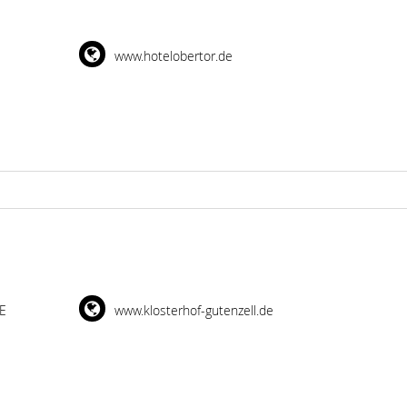
www.hotelobertor.de
DE
www.klosterhof-gutenzell.de