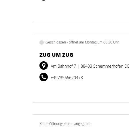
Geschlossen - öffnet am Montag um 06:30 Uhr
ZUG UM ZUG
Am Bahnhof 7
| 88433 Schemmerhofen D
+4973566620478
Keine Öffnungszeiten angegeben