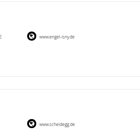
E
www.engel-isny.de
www.scheidegg.de