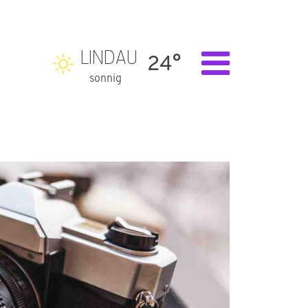
LINDAU
24°
sonnig