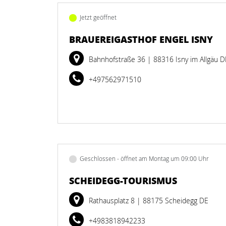
Jetzt geöffnet
BRAUEREIGASTHOF ENGEL ISNY
Bahnhofstraße 36
| 88316 Isny im Allgäu D
+497562971510
Geschlossen - öffnet am Montag um 09:00 Uhr
SCHEIDEGG-TOURISMUS
Rathausplatz 8
| 88175 Scheidegg DE
+4983818942233