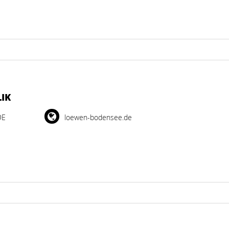
IK
DE
loewen-bodensee.de