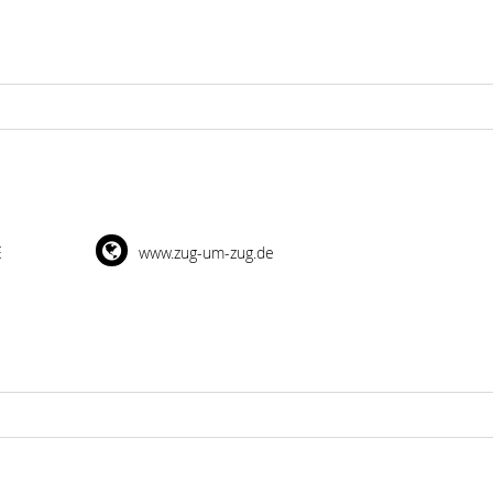
E
www.zug-um-zug.de