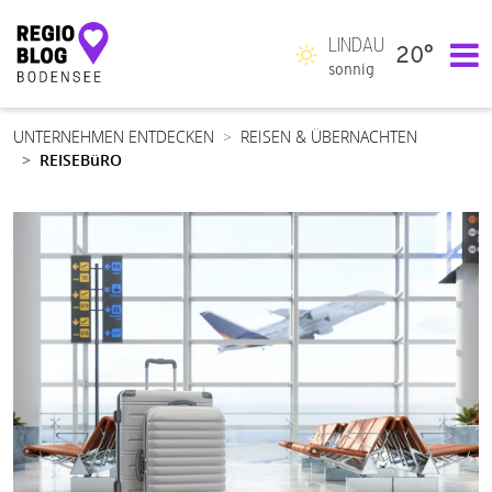
LINDAU
20°
Hauptnavigation
sonnig
UNTERNEHMEN ENTDECKEN
REISEN & ÜBERNACHTEN
REISEBüRO