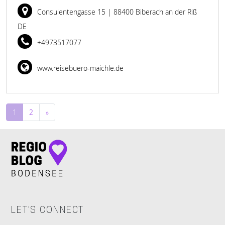
Consulentengasse 15
| 88400 Biberach an der Riß
DE
+4973517077
www.reisebuero-maichle.de
Beitragsnavigation
1
2
»
LET'S CONNECT