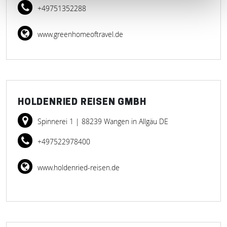
+49751352288
www.greenhomeoftravel.de
HOLDENRIED REISEN GMBH
Spinnerei 1
| 88239 Wangen in Allgäu DE
+497522978400
www.holdenried-reisen.de