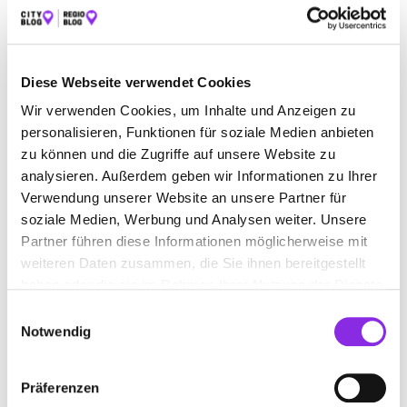
+49751560320
www.anderes-reisen.de
Diese Webseite verwendet Cookies
Wir verwenden Cookies, um Inhalte und Anzeigen zu
personalisieren, Funktionen für soziale Medien anbieten
zu können und die Zugriffe auf unsere Website zu
analysieren. Außerdem geben wir Informationen zu Ihrer
Verwendung unserer Website an unsere Partner für
DERPART REISEBÜRO DIESCH – INH.
soziale Medien, Werbung und Analysen weiter. Unsere
PETER HIPP E.K.
Partner führen diese Informationen möglicherweise mit
weiteren Daten zusammen, die Sie ihnen bereitgestellt
Marktplatz 45
| 88416 Ochsenhausen DE
haben oder die sie im Rahmen Ihrer Nutzung der Dienste
+4973521818
gesammelt haben.
Einwilligungsauswahl
Notwendig
www.reisebuero-diesch.de
Präferenzen