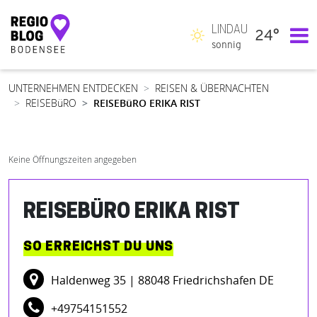
LINDAU
24°
Hauptnavigation
sonnig
UNTERNEHMEN ENTDECKEN
REISEN & ÜBERNACHTEN
REISEBüRO
REISEBüRO ERIKA RIST
Keine Öffnungszeiten angegeben
REISEBÜRO ERIKA RIST
SO ERREICHST DU UNS
Haldenweg 35
| 88048 Friedrichshafen DE
+49754151552