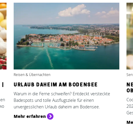
Reisen & Übernachten
Ser
 |
URLAUB DAHEIM AM BODENSEE
N
O
Warum in die Ferne schweifen? Entdeckt versteckte
ten
Coo
Badespots und tolle Ausflugsziele für einen
 wo
202
unvergesslichen Urlaub daheim am Bodensee.
Ges
Mehr erfahren
Me