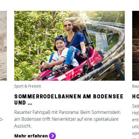
Sport & Freizeit
Bau
SOMMERRODELBAHNEN AM BODENSEE
H
UND …
Sei
Rasanter Fahrspaß mit Panorama: Beim Sommerrodeln
Hol
p-
am Bodensee trifft Nervenkitzel auf eine spektakuläre
ent
Aussicht.
und
von
Mehr erfahren