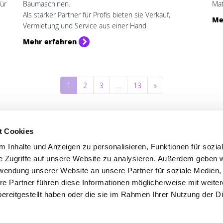
für
Baumaschinen.
Mat
Als starker Partner für Profis bieten sie Verkauf,
Me
Vermietung und Service aus einer Hand.
Mehr erfahren
1
2
3
…
13
»
t Cookies
 Inhalte und Anzeigen zu personalisieren, Funktionen für sozia
'S CONNECT
SERVICE
e Zugriffe auf unsere Website zu analysieren. Außerdem geben w
rwendung unserer Website an unsere Partner für soziale Medien
ontakt
WhatsApp
re Partner führen diese Informationen möglicherweise mit weite
0800 0057425
ereitgestellt haben oder die sie im Rahmen Ihrer Nutzung der D