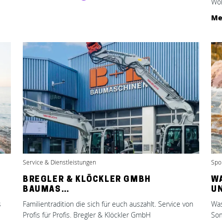
Woh
Me
Service & Dienstleistungen
Spor
BREGLER & KLÖCKLER GMBH
W
BAUMAS…
U
s
Familientradition die sich für euch auszahlt. Service von
Was
Profis für Profis. Bregler & Klöckler GmbH
Som