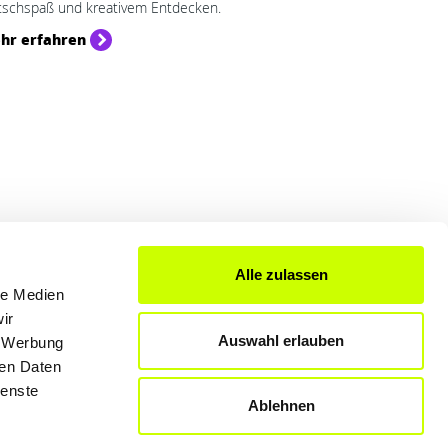
schspaß und kreativem Entdecken.
hr erfahren
Alle zulassen
le Medien
FÜR UNTERNEHMER
ir
Auswahl erlauben
, Werbung
Produkte & Lösungen
ren Daten
Werben auf dem Blog
ienste
Ablehnen