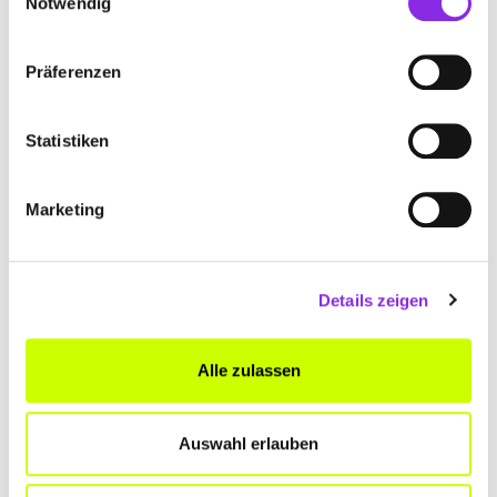
Notwendig
Präferenzen
Statistiken
Marketing
Auto & Verkehr
Details zeigen
TANKTIPP DES TAGES – DIE GÜN…
Mit unserem Tanktipp des Tages findest Du die günstigste
Alle zulassen
Tankstelle in Deiner Umgebung. Immer zum besten Preis tanken –
mit enerQuick.
Mehr erfahren
Auswahl erlauben