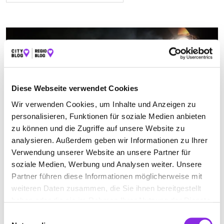
Diese Webseite verwendet Cookies
Wir verwenden Cookies, um Inhalte und Anzeigen zu
personalisieren, Funktionen für soziale Medien anbieten
zu können und die Zugriffe auf unsere Website zu
analysieren. Außerdem geben wir Informationen zu Ihrer
Auto & Verkehr, Sport & Freizeit
Verwendung unserer Website an unsere Partner für
soziale Medien, Werbung und Analysen weiter. Unsere
ENTDECKE DEIN PERFEKTES KINO IN OB…
Partner führen diese Informationen möglicherweise mit
Nicht jedes Kino passt zu einem. Sie unterscheiden sich nicht nur
weiteren Daten zusammen, die Sie ihnen bereitgestellt
in ihrer Größe und technischen Ausstattung, sondern auch in
haben oder die sie im Rahmen Ihrer Nutzung der Dienste
Mehr erfahren
gesammelt haben.
Einwilligungsauswahl