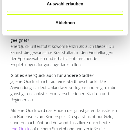
Auswahl erlauben
die Anwendung die günstigsten Tankstellen in deiner Nähe
an. Du kannst auch deine gewünschte Strecke eingeben,
und enerQuick findet für dich die günstigsten Tankstellen
Ablehnen
entlang der Route.
Ist enerQuick nur für Benzin oder auch für Diesel
geeignet?
enerQuick unterstützt sowohl Benzin als auch Diesel. Du
kannst die gewünschte Kraftstoffart in den Einstellungen
der App auswählen und erhältst entsprechende
Empfehlungen für günstige Tankstellen.
Gibt es enerQuick auch für andere Städte?
Ja, enerQuick ist nicht auf eine Stadt beschränkt. Die
Anwendung ist deutschlandweit verfügbar und zeigt dir die
günstigsten Tankstellen in verschiedenen Städten und
Regionen an.
Mit enerQuick wird das Finden der günstigsten Tankstellen
am Bodensee zum Kinderspiel. Du sparst nicht nur Geld,
sondern auch Zeit und Aufwand. Installiere noch heute
enerQuick
auf deinem Smartphone und genieße die