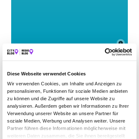
Wenn du regelmäßig mit dem Auto unterwegs bist, kennst
du sicherlich das Problem: Die Benzinpreise können stark
schwanken, und manchmal scheint es unmöglich, eine
Diese Webseite verwendet Cookies
günstige Tankstelle zu finden. Aber keine Sorge: Mit der
Hilfe von enerQuick findest du spielend einfach die
Wir verwenden Cookies, um Inhalte und Anzeigen zu
günstigste Tankstelle in deiner Nähe oder entlang deiner
personalisieren, Funktionen für soziale Medien anbieten
Strecke.
zu können und die Zugriffe auf unsere Website zu
Warum enerQuick?
analysieren. Außerdem geben wir Informationen zu Ihrer
Verwendung unserer Website an unsere Partner für
Spare bares Geld: Mit enerQuick findest du immer die
soziale Medien, Werbung und Analysen weiter. Unsere
günstigste Tankstelle in
Lindau
. Du musst nicht mehr von
Partner führen diese Informationen möglicherweise mit
Tankstelle zu Tankstelle fahren, um die besten Preise zu
weiteren Daten zusammen, die Sie ihnen bereitgestellt
vergleichen. enerQuick erledigt das für dich und zeigt dir