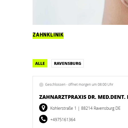
ZAHNKLINIK
ALLE
RAVENSBURG
Geschlossen - öffnet morgen um 08:00 Uhr
ZAHNARZTPRAXIS DR. MED.DENT. 
Kohlerstraße 1
| 88214 Ravensburg DE
+4975161364