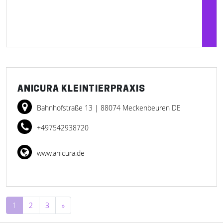
ANICURA KLEINTIERPRAXIS
Bahnhofstraße 13
| 88074 Meckenbeuren DE
+497542938720
www.anicura.de
Beitragsnavigation
1
2
3
»