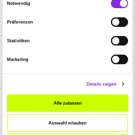
Notwendig
Hofener Str. 3
| 88045 Friedrichshafen DE
+49754134421
Präferenzen
dr-med-vet-iven-heinrich-praktischer-
Statistiken
tierarzt.weblocator.de
Marketing
Details zeigen
Alle zulassen
Auswahl erlauben
Keine Öffnungszeiten angegeben