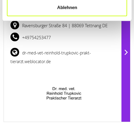
DR. MED. VET. REINHOLD TRUPKOVIC
Ablehnen
PRAKT. TIERARZT
Ravensburger Straße 84
| 88069 Tettnang DE
+49754253477
dr-med-vet-reinhold-trupkovic-prakt-
tierarzt.weblocator.de