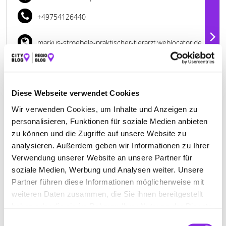
+49754126440
markus-stroebele-praktischer-tierarzt.weblocator.de
Diese Webseite verwendet Cookies
Wir verwenden Cookies, um Inhalte und Anzeigen zu
personalisieren, Funktionen für soziale Medien anbieten
zu können und die Zugriffe auf unsere Website zu
analysieren. Außerdem geben wir Informationen zu Ihrer
Verwendung unserer Website an unsere Partner für
soziale Medien, Werbung und Analysen weiter. Unsere
Partner führen diese Informationen möglicherweise mit
Geschlossen - öffnet am Dienstag um 11:00 Uhr
weiteren Daten zusammen, die Sie ihnen bereitgestellt
DR.MED.VET. IVEN HEINRICH
haben oder die sie im Rahmen Ihrer Nutzung der Dienste
gesammelt haben.
PRAKTISCHER TIERARZT
Einwilligungsauswahl