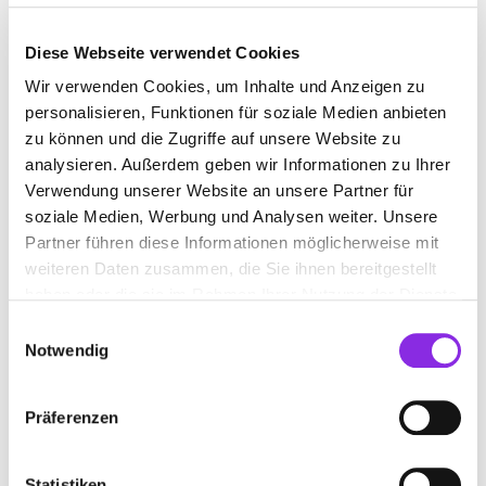
Platz ist nicht gestattet, also plant eure Übernachtung
rechtzeitig!
Diese Webseite verwendet Cookies
Termin:
27.06.2026, gegen 12:00 Uhr
Wir verwenden Cookies, um Inhalte und Anzeigen zu
Ort:
Festival-Gelände Stockenweiler, Hergensweiler
personalisieren, Funktionen für soziale Medien anbieten
10. Oldtimertreffen in
zu können und die Zugriffe auf unsere Website zu
Röthenbach 2026
analysieren. Außerdem geben wir Informationen zu Ihrer
Verwendung unserer Website an unsere Partner für
Eine beeindruckende
Oldtimerausstellung
kombiniert mit
soziale Medien, Werbung und Analysen weiter. Unsere
Kulinarik, Musik und Kinderprogramm erwartet euch im
Partner führen diese Informationen möglicherweise mit
Sommer in Röthenbach. Bestaunt glänzendes Blech und
weiteren Daten zusammen, die Sie ihnen bereitgestellt
genießt die entspannte Atmosphäre am Freizeitzentrum. Ein
haben oder die sie im Rahmen Ihrer Nutzung der Dienste
Muss für Fans historischer Fahrzeuge und Familien.
gesammelt haben.
Einwilligungsauswahl
Termin:
28.06.2026
Notwendig
Ort:
Am Freizeitzentrum Rentershofen, Röthenbach
Historischer Salzzug Simmerberg
Präferenzen
2026
Begebt euch auf eine Zeitreise! Der jährliche
Umzug
von
Statistiken