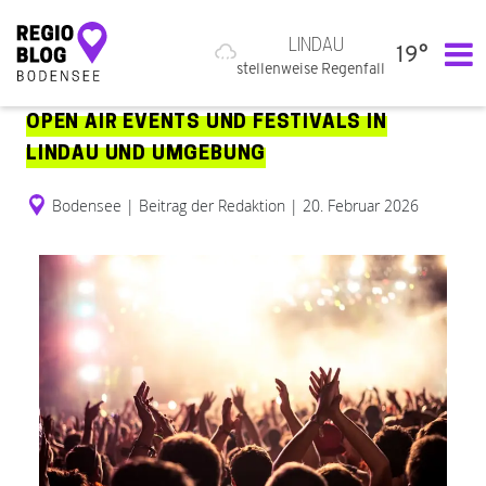
LINDAU
19°
Hauptnavigation
stellenweise Regenfall
OPEN AIR EVENTS UND FESTIVALS IN
LINDAU UND UMGEBUNG
Bodensee
|
Beitrag der Redaktion
|
20. Februar 2026