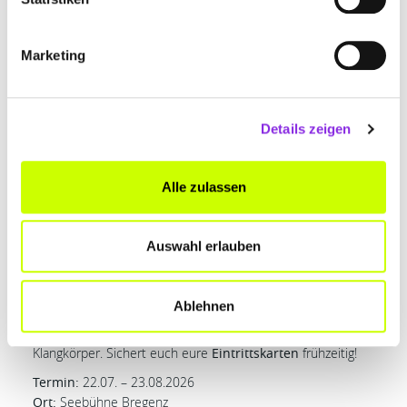
Immenstadt nach Simmerberg führt euch auf die Spuren
der Oberen Salzstraße. Diese
Veranstaltung
veranschaulicht die elementare Bedeutung des “Weißen
Marketing
Goldes” für unsere Region. Ein historisches Spektakel, das
Tradition und Heimatgeschichte lebendig werden lässt.
Termin:
11.07.2026, 10:00 Uhr
Details zeigen
Ort:
Simmerberg
Bregenzer Festspiele 2026:
Alle zulassen
Kultur weltberühmt
Das kulturelle Highlight der Saison findet auf der
Auswahl erlauben
weltbekannten
Seebühne in Bregenz
statt. Von Juli bis
August genießt ihr die Oper „La Traviata“ von Giuseppe Verdi
direkt am Bodensee unter dem
Sternenhimmel
. Zum 80-
Ablehnen
jährigen Bestehen gibt es ein besonderes Extra: Die Bühne
selbst wird beim „Sing along am See“ zum riesigen
Klangkörper. Sichert euch eure
Eintrittskarten
frühzeitig!
Termin:
22.07. – 23.08.2026
Ort:
Seebühne Bregenz