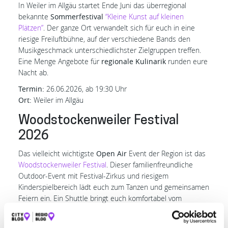
In Weiler im Allgäu startet Ende Juni das überregional
bekannte
Sommerfestival
“Kleine Kunst auf kleinen
Plätzen”
. Der ganze Ort verwandelt sich für euch in eine
riesige Freiluftbühne, auf der verschiedene Bands den
Musikgeschmack unterschiedlichster Zielgruppen treffen.
Eine Menge Angebote für
regionale Kulinarik
runden eure
Nacht ab.
Termin:
26.06.2026, ab 19:30 Uhr
Ort:
Weiler im Allgäu
Woodstockenweiler Festival
2026
Das vielleicht wichtigste
Open Air
Event der Region ist das
Woodstockenweiler Festival
. Dieser familienfreundliche
Outdoor-Event mit Festival-Zirkus und riesigem
Kinderspielbereich lädt euch zum Tanzen und gemeinsamen
Feiern ein. Ein Shuttle bringt euch komfortabel vom
Campingpark Gitzenweiler Hof oder aus Lindau, Wangen
und Lindenberg zum Gelände. Achtung: Campen direkt am