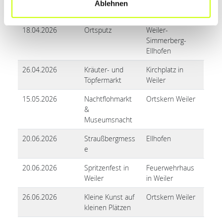
en Simmerberg
Festhalle
Ablehnen
Simmerberg
18.04.2026
Ortsputz
Weiler-
Simmerberg-
Ellhofen
26.04.2026
Kräuter- und
Kirchplatz in
Töpfermarkt
Weiler
15.05.2026
Nachtflohmarkt
Ortskern Weiler
&
Museumsnacht
20.06.2026
Straußbergmess
Ellhofen
e
20.06.2026
Spritzenfest in
Feuerwehrhaus
Weiler
in Weiler
26.06.2026
Kleine Kunst auf
Ortskern Weiler
kleinen Plätzen