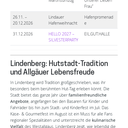
Martinsumzug
Unserer Lieben
Frau”
26.11. –
Lindauer
Hafenpromenad
20.12.2026
Hafenweihnacht
e
31.12.2026
HELLO 2027 –
EIL.GUT.HALLE
SILVESTERPARTY
Lindenberg: Hutstadt-Tradition
und Allgäuer Lebensfreude
In Lindenberg wird Tradition großgeschrieben, was ihr
besonders beim berühmten Hut-Tag erleben könnt. Die
Stadt bietet das ganze Jahr über
familienfreundliche
Angebote
, angefangen bei den Basaren für Kinder und
Fahrräder bis hin zum Stadt- und Kinderfest im Juli. Das
Käse- & Gourmetfest im August ist ein Muss für alle Fans
regionaler Spezialitäten und unterstreicht die
kulinarische
Vielfalt
des Westallgäus. Lindenberg zeigt, wie lebendig die