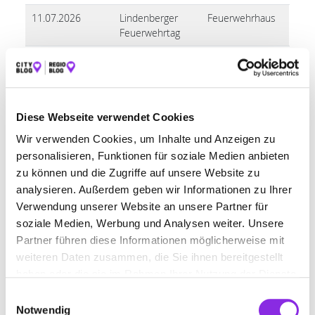
11.07.2026
Lindenberger
Feuerwehrhaus
Feuerwehrtag
17.07. –
Stadt- und
Innenstadt
18.07.2026
Kinderfest
28.08. –
Internationales
Stadtplatz
29.08.2026
Käse- &
Diese Webseite verwendet Cookies
Gourmetfest
Wir verwenden Cookies, um Inhalte und Anzeigen zu
personalisieren, Funktionen für soziale Medien anbieten
17.10. –
Westallgäuer
Löwensaal
01.11.2026
Kunstausstellung
zu können und die Zugriffe auf unsere Website zu
analysieren. Außerdem geben wir Informationen zu Ihrer
23.10. –
Simon &
Parkplatz
Verwendung unserer Website an unsere Partner für
26.10.2026
Judamarkt (inkl.
Kiesgrube
soziale Medien, Werbung und Analysen weiter. Unsere
verkaufsoffen)
Partner führen diese Informationen möglicherweise mit
21.11.2026
Feier-Wehr-Party
Feuerwehrhaus
weiteren Daten zusammen, die Sie ihnen bereitgestellt
haben oder die sie im Rahmen Ihrer Nutzung der Dienste
05.12.2026
Lindenberger
Stadtplatz
gesammelt haben.
Einwilligungsauswahl
Adventslichter
Notwendig