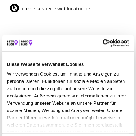
cornelia-stierle.weblocator.de
Diese Webseite verwendet Cookies
BEWERTUNGEN
Wir verwenden Cookies, um Inhalte und Anzeigen zu
personalisieren, Funktionen für soziale Medien anbieten
Markus Treu
– 09.05.2021
zu können und die Zugriffe auf unsere Website zu
★★★★★
analysieren. Außerdem geben wir Informationen zu Ihrer
Top Service. Richtig gute Mitarbeiter
Verwendung unserer Website an unsere Partner für
soziale Medien, Werbung und Analysen weiter. Unsere
KERSTIN Kollmus
– 27.10.2020
Partner führen diese Informationen möglicherweise mit
★★★★★
Immer wieder einen Kurzurlaub Wert 😀
weiteren Daten zusammen, die Sie ihnen bereitgestellt
haben oder die sie im Rahmen Ihrer Nutzung der Dienste
Barbara Staudte
– 05.03.2019