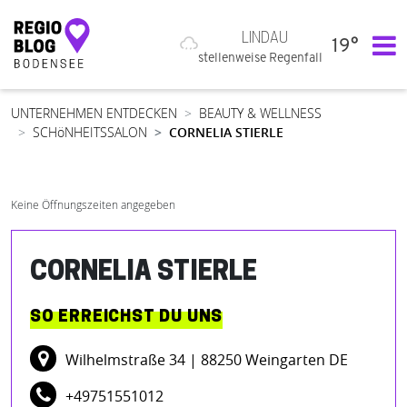
LINDAU
19°
Hauptnavigation
stellenweise Regenfall
UNTERNEHMEN ENTDECKEN
BEAUTY & WELLNESS
SCHöNHEITSSALON
CORNELIA STIERLE
Keine Öffnungszeiten angegeben
CORNELIA STIERLE
SO ERREICHST DU UNS
Wilhelmstraße 34
| 88250 Weingarten DE
+49751551012