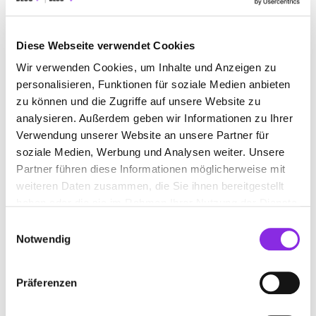
+49754122822
dagmar-geiger-
Diese Webseite verwendet Cookies
friseurgeschaeft.weblocator.de
Wir verwenden Cookies, um Inhalte und Anzeigen zu
personalisieren, Funktionen für soziale Medien anbieten
zu können und die Zugriffe auf unsere Website zu
analysieren. Außerdem geben wir Informationen zu Ihrer
Verwendung unserer Website an unsere Partner für
soziale Medien, Werbung und Analysen weiter. Unsere
Partner führen diese Informationen möglicherweise mit
weiteren Daten zusammen, die Sie ihnen bereitgestellt
ANFAHRT
haben oder die sie im Rahmen Ihrer Nutzung der Dienste
gesammelt haben.
Bitte akzeptiere
die Statistik und Marketing Cookies
, damit
Einwilligungsauswahl
Du die Map sehen kannst.
Notwendig
Präferenzen