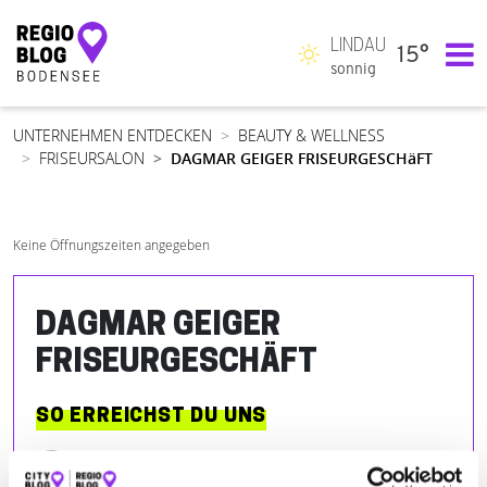
LINDAU
15°
Hauptnavigation
sonnig
UNTERNEHMEN ENTDECKEN
BEAUTY & WELLNESS
FRISEURSALON
DAGMAR GEIGER FRISEURGESCHäFT
Keine Öffnungszeiten angegeben
DAGMAR GEIGER
FRISEURGESCHÄFT
SO ERREICHST DU UNS
Silcherstraße 4
| 88046 Friedrichshafen DE