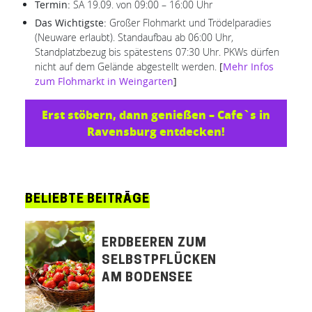
Termin:
SA 19.09. von 09:00 – 16:00 Uhr
Das Wichtigste:
Großer Flohmarkt und Trödelparadies
(Neuware erlaubt). Standaufbau ab 06:00 Uhr,
Standplatzbezug bis spätestens 07:30 Uhr. PKWs dürfen
nicht auf dem Gelände abgestellt werden.
[
Mehr Infos
zum Flohmarkt in Weingarten
]
Erst stöbern, dann genießen – Cafe`s in
Ravensburg entdecken!
BELIEBTE BEITRÄGE
ERDBEEREN ZUM
SELBSTPFLÜCKEN
AM BODENSEE