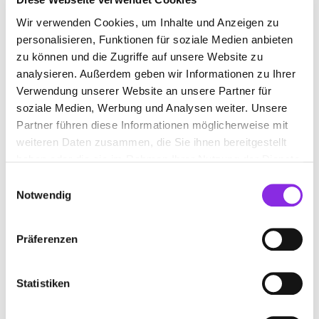
Computerflohmarkt
Wir verwenden Cookies, um Inhalte und Anzeigen zu
personalisieren, Funktionen für soziale Medien anbieten
Termin:
SA 19.09. von 10:00 – 15:00 Uhr
zu können und die Zugriffe auf unsere Website zu
Das Wichtigste:
Elektronik, Computer, Amateurfunk.
analysieren. Außerdem geben wir Informationen zu Ihrer
Jugendarbeit mit Löt- und Bastelecke. Teilnahme mit und
ohne Voranmeldung möglich; Sackkarren und Rollwägen
Verwendung unserer Website an unsere Partner für
vor Ort.
[
Mehr Infos zum Amateurfunkflohmarkt
]
soziale Medien, Werbung und Analysen weiter. Unsere
Partner führen diese Informationen möglicherweise mit
weiteren Daten zusammen, die Sie ihnen bereitgestellt
haben oder die sie im Rahmen Ihrer Nutzung der Dienste
gesammelt haben.
Einwilligungsauswahl
Notwendig
Präferenzen
Statistiken