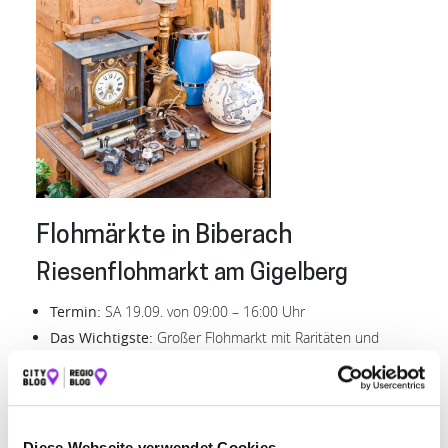
Flohmärkte in Biberach
Riesenflohmarkt am Gigelberg
Termin:
SA 19.09. von 09:00 – 16:00 Uhr
Das Wichtigste:
Großer Flohmarkt mit Raritäten und
nützlichen Dingen. Platzvergabe ab 06:00 Uhr direkt vor
Ort – ohne Voranmeldung und bei jedem Wetter.
[
Mehr
Infos zum Biberacher Riesenflohmarkt
]
Amateurfunk- und
Diese Webseite verwendet Cookies