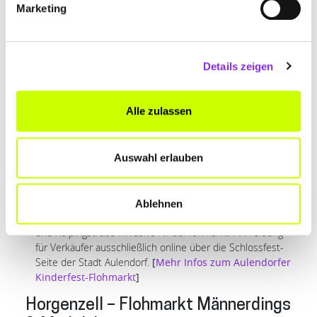
Marketing
Details zeigen
Weitere Flohmärkte in eurer
Alle zulassen
Region
Aulendorf – Flohmarkt zum Schloss-
Auswahl erlauben
und Kinderfest
Termine:
SA 15.08. & SO 16.08. von 12:00 – 17:00 Uhr
Ablehnen
Das Wichtigste:
Großer Trödelmarkt in der Haupt-, Bach-
und Kolpingstraße inklusive Kinderflohmarkt. Anmeldung
für Verkäufer ausschließlich online über die Schlossfest-
Seite der Stadt Aulendorf.
[
Mehr Infos zum Aulendorfer
Kinderfest-Flohmarkt
]
Horgenzell – Flohmarkt Männerdings