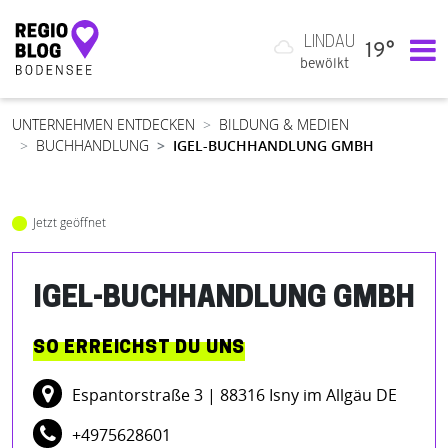
LINDAU
19°
Hauptnavigation
bewölkt
UNTERNEHMEN ENTDECKEN
BILDUNG & MEDIEN
BUCHHANDLUNG
IGEL-BUCHHANDLUNG GMBH
Jetzt geöffnet
IGEL-BUCHHANDLUNG GMBH
SO ERREICHST DU UNS
Espantorstraße 3
| 88316 Isny im Allgäu DE
+4975628601