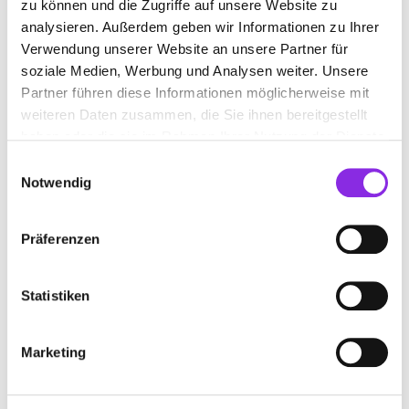
zu können und die Zugriffe auf unsere Website zu
Denis Kuhlmann
– 02.10.2025
★★★★★
analysieren. Außerdem geben wir Informationen zu Ihrer
Den Igel Buchladen gibt es nicht mehr. Dafür jetzt ein
Verwendung unserer Website an unsere Partner für
Weltladen
soziale Medien, Werbung und Analysen weiter. Unsere
Partner führen diese Informationen möglicherweise mit
Rüdiger Ulbrich
– 05.03.2024
★★★★★
weiteren Daten zusammen, die Sie ihnen bereitgestellt
Wunderschöne Buchhandlung mit schöner Auswahl von
haben oder die sie im Rahmen Ihrer Nutzung der Dienste
Büchern 📚. Alles was das Herz eines Buchliebhabers
gesammelt haben.
Einwilligungsauswahl
begehrt. Wer Isny besucht sollte dort reinschauen 😀
Notwendig
Rainer Kathan
– 06.04.2023
★★★★★
Präferenzen
Heike Entrup
– 24.02.2023
★★★★★
Netter kleiner Buchladen mit besonderen Büchern . Sehr
Statistiken
freundliche und hilfsbereite Buchhändlerin.....wirkt sehr
kompetent und herzlich!!
Marketing
ANFAHRT