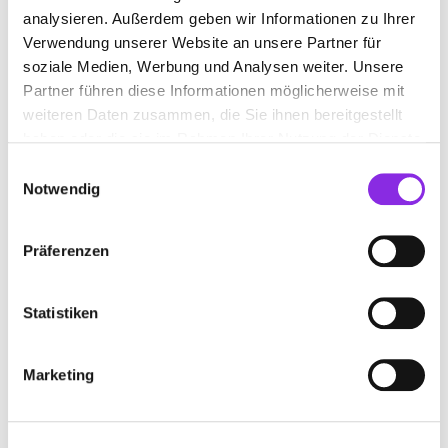
BEWERTUNGEN
analysieren. Außerdem geben wir Informationen zu Ihrer
Verwendung unserer Website an unsere Partner für
soziale Medien, Werbung und Analysen weiter. Unsere
Ivica pratljacic
– 05.06.2026
★★★★★
Partner führen diese Informationen möglicherweise mit
👌👍
weiteren Daten zusammen, die Sie ihnen bereitgestellt
haben oder die sie im Rahmen Ihrer Nutzung der Dienste
T. Melzer
– 31.05.2026
gesammelt haben.
★★★★★
Einwilligungsauswahl
Tolle Beratung, schnelles Abholen, gute Preise!
Notwendig
S.R.
– 18.05.2026
★★★★★
Präferenzen
Freundliche Mitarbeiter, hochwertige Produkte, ich kaufe
dort gerne ein 😀
Statistiken
Sven Unten
– 05.09.2025
★★★★★
Marketing
ANFAHRT