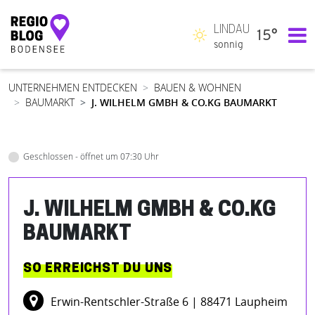
LINDAU
15°
Hauptnavigation
sonnig
UNTERNEHMEN ENTDECKEN
BAUEN & WOHNEN
BAUMARKT
J. WILHELM GMBH & CO.KG BAUMARKT
Geschlossen - öffnet um 07:30 Uhr
J. WILHELM GMBH & CO.KG
BAUMARKT
SO ERREICHST DU UNS
Erwin-Rentschler-Straße 6
| 88471 Laupheim