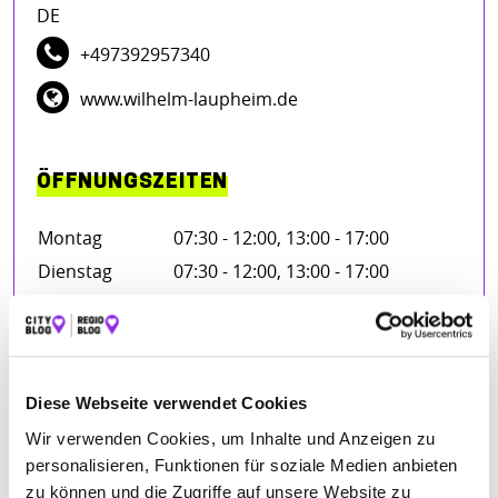
DE
+497392957340
www.wilhelm-laupheim.de
ÖFFNUNGSZEITEN
Montag
07:30 - 12:00, 13:00 - 17:00
Dienstag
07:30 - 12:00, 13:00 - 17:00
Mittwoch
07:30 - 12:00, 13:00 - 17:00
Donnerstag
07:30 - 12:00, 13:00 - 17:00
Freitag
07:30 - 12:00, 13:00 - 17:00
Samstag
08:00 - 12:00
Diese Webseite verwendet Cookies
Wir verwenden Cookies, um Inhalte und Anzeigen zu
personalisieren, Funktionen für soziale Medien anbieten
zu können und die Zugriffe auf unsere Website zu