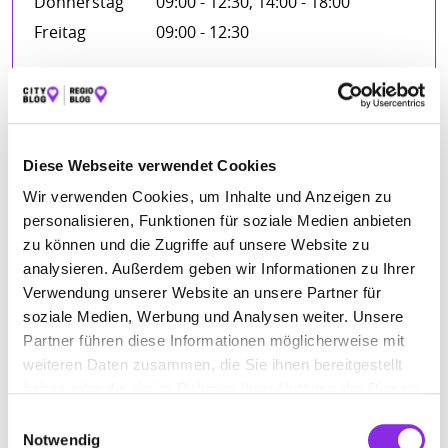
Donnerstag
09:00 - 12:30, 14:00 - 18:00
Freitag
09:00 - 12:30
FIRMENBESCHREIBUNG
Diese Webseite verwendet Cookies
Die Firma Karl Kimmerle GmbH gehört zu den führenden
Unternehmen im Allgäu bei der Bad und
Wir verwenden Cookies, um Inhalte und Anzeigen zu
Heizungsmodernisierung.
personalisieren, Funktionen für soziale Medien anbieten
zu können und die Zugriffe auf unsere Website zu
Alles was unser Handwerk betrifft – Armaturen,
Handbrausen, Ersatzteile, können direkt bei uns im Laden
analysieren. Außerdem geben wir Informationen zu Ihrer
erworben werden. Unsere Schwerpunkte liegen in folgenden
Verwendung unserer Website an unsere Partner für
Bereichen:
soziale Medien, Werbung und Analysen weiter. Unsere
– Bad – mit allem Drum und Dran
Partner führen diese Informationen möglicherweise mit
– Heizung- Energiesysteme
weiteren Daten zusammen, die Sie ihnen bereitgestellt
haben oder die sie im Rahmen Ihrer Nutzung der Dienste
gesammelt haben.
Einwilligungsauswahl
BILDER
Notwendig