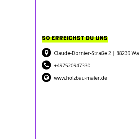
SO ERREICHST DU UNS
Claude-Dornier-Straße 2
| 88239 Wa
+497520947330
www.holzbau-maier.de