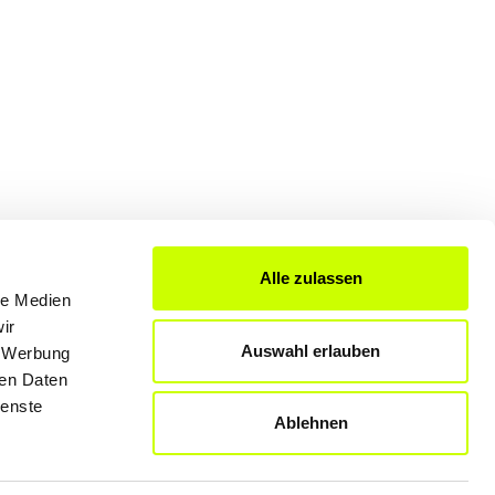
Alle zulassen
le Medien
FÜR UNTERNEHMER
ir
Auswahl erlauben
, Werbung
Produkte & Lösungen
ren Daten
Werben auf dem Blog
ienste
Ablehnen
Datenschutzerklärung
Rechtliche Hinweise