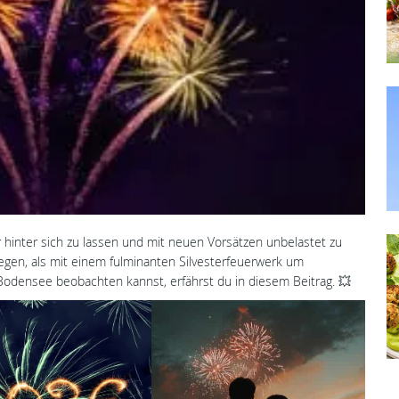
hr hinter sich zu lassen und mit neuen Vorsätzen unbelastet zu
egen, als mit einem fulminanten Silvesterfeuerwerk um
odensee beobachten kannst, erfährst du in diesem Beitrag. 💥