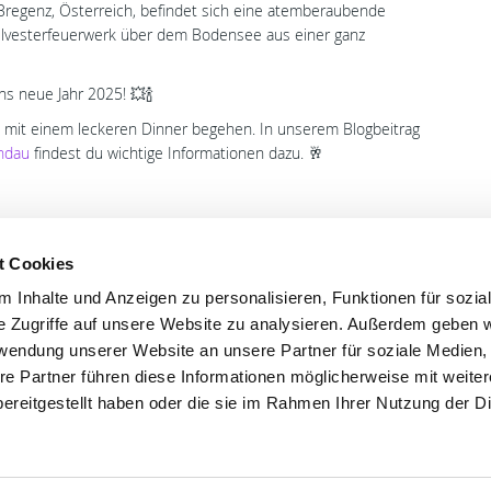
Bregenz, Österreich, befindet sich eine atemberaubende
 Silvesterfeuerwerk über dem Bodensee aus einer ganz
s neue Jahr 2025! 💥🍾
h mit einem leckeren Dinner begehen. In unserem Blogbeitrag
indau
findest du wichtige Informationen dazu. 🥂
t Cookies
 Inhalte und Anzeigen zu personalisieren, Funktionen für sozia
'S CONNECT
SERVICE
e Zugriffe auf unsere Website zu analysieren. Außerdem geben w
rwendung unserer Website an unsere Partner für soziale Medien
ontakt
WhatsApp
re Partner führen diese Informationen möglicherweise mit weite
0800 0057425
ereitgestellt haben oder die sie im Rahmen Ihrer Nutzung der D
Impressum