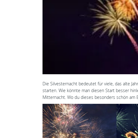
Die Silvesternacht bedeutet für viele, das alte Ja
starten. Wie könnte man diesen Start besser hinl
Mitternacht. Wo du dieses besonders schön am B