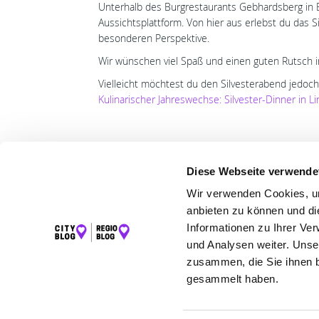
Unterhalb des Burgrestaurants Gebhardsberg in 
Aussichtsplattform. Von hier aus erlebst du das
besonderen Perspektive.
Wir wünschen viel Spaß und einen guten Rutsch in
Vielleicht möchtest du den Silvesterabend jedoc
Kulinarischer Jahreswechse: Silvester-Dinner in L
Diese Webseite verwende
Wir verwenden Cookies, um
LET
anbieten zu können und di
Informationen zu Ihrer Ve
K
und Analysen weiter. Unse
zusammen, die Sie ihnen b
gesammelt haben.
©2026 Regio Blog Bodensee powered by