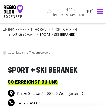
LINDAU
19°
Hauptnavigation
stellenweise Regenfall
UNTERNEHMEN ENTDECKEN
SPORT & FREIZEIT
SPORTGESCHäFT
SPORT + SKI BERANEK
Geschlossen - öffnet um 09:00 Uhr
SPORT + SKI BERANEK
SO ERREICHST DU UNS
Kurze Straße 7
| 88250 Weingarten DE
+4975145663