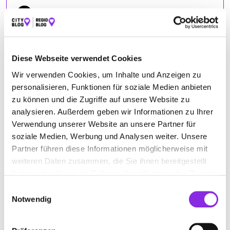
www.sport-beranek.de
ÖFFNUNGSZEITEN
Diese Webseite verwendet Cookies
Wir verwenden Cookies, um Inhalte und Anzeigen zu
Dienstag
09:00 - 12:30, 14:00 - 18:30
personalisieren, Funktionen für soziale Medien anbieten
Mittwoch
09:00 - 12:30, 14:00 - 18:30
zu können und die Zugriffe auf unsere Website zu
Donnerstag
09:00 - 12:30, 14:00 - 18:30
analysieren. Außerdem geben wir Informationen zu Ihrer
Freitag
09:00 - 12:30, 14:00 - 18:30
Verwendung unserer Website an unsere Partner für
soziale Medien, Werbung und Analysen weiter. Unsere
Samstag
09:00 - 13:00
Partner führen diese Informationen möglicherweise mit
weiteren Daten zusammen, die Sie ihnen bereitgestellt
haben oder die sie im Rahmen Ihrer Nutzung der Dienste
gesammelt haben.
ANFAHRT
Einwilligungsauswahl
Notwendig
Bitte akzeptiere
die Statistik und Marketing Cookies
, damit
Du die Map sehen kannst.