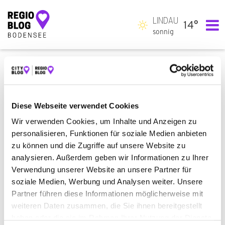
LINDAU
14°
Hauptnavigation
sonnig
ALLE
EINKAUFEN & SHOPPEN
STOFFGESCHÄFT
BEAUTY & WELLNESS
DAMEN- UND HERRENFRISEUR
BAUEN & WOHNEN
ZIMMERMANN
Diese Webseite verwendet Cookies
Wir verwenden Cookies, um Inhalte und Anzeigen zu
RECHT & GELD
RECHTSANWALT
personalisieren, Funktionen für soziale Medien anbieten
SERVICE & DIENSTLEISTUNGEN
zu können und die Zugriffe auf unsere Website zu
analysieren. Außerdem geben wir Informationen zu Ihrer
BESTATTUNGSINSTITUT
MÖBELHERSTELLER
Verwendung unserer Website an unsere Partner für
soziale Medien, Werbung und Analysen weiter. Unsere
RECHTSANWALT FÜR FAMILIENRECHT
Partner führen diese Informationen möglicherweise mit
weiteren Daten zusammen, die Sie ihnen bereitgestellt
ES WURDE NICHTS GEFUNDEN.
haben oder die sie im Rahmen Ihrer Nutzung der Dienste