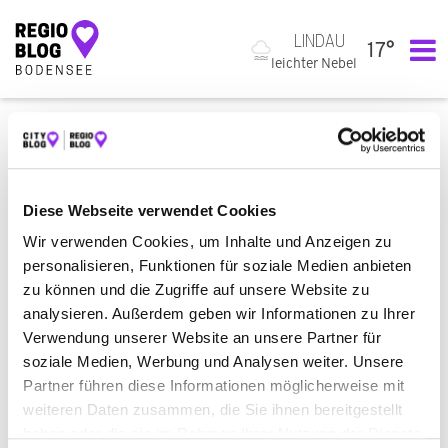
LINDAU
17°
Hauptnavigation
leichter Nebel
ALLE
EINKAUFEN & SHOPPEN
STOFFGESCHÄFT
BEAUTY & WELLNESS
DAMEN- UND HERRENFRISEUR
BAUEN & WOHNEN
ZIMMERMANN
Diese Webseite verwendet Cookies
Wir verwenden Cookies, um Inhalte und Anzeigen zu
RECHT & GELD
RECHTSANWALT
personalisieren, Funktionen für soziale Medien anbieten
SERVICE & DIENSTLEISTUNGEN
zu können und die Zugriffe auf unsere Website zu
analysieren. Außerdem geben wir Informationen zu Ihrer
BESTATTUNGSINSTITUT
MÖBELHERSTELLER
Verwendung unserer Website an unsere Partner für
soziale Medien, Werbung und Analysen weiter. Unsere
RECHTSANWALT FÜR FAMILIENRECHT
Partner führen diese Informationen möglicherweise mit
weiteren Daten zusammen, die Sie ihnen bereitgestellt
ES WURDE NICHTS GEFUNDEN.
haben oder die sie im Rahmen Ihrer Nutzung der Dienste