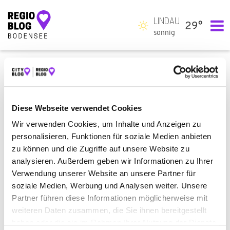
LINDAU
29°
Hauptnavigation
sonnig
ALLE
EINKAUFEN & SHOPPEN
STOFFGESCHÄFT
BEAUTY & WELLNESS
DAMEN- UND HERRENFRISEUR
BAUEN & WOHNEN
ZIMMERMANN
Diese Webseite verwendet Cookies
Wir verwenden Cookies, um Inhalte und Anzeigen zu
RECHT & GELD
RECHTSANWALT
personalisieren, Funktionen für soziale Medien anbieten
SERVICE & DIENSTLEISTUNGEN
zu können und die Zugriffe auf unsere Website zu
analysieren. Außerdem geben wir Informationen zu Ihrer
BESTATTUNGSINSTITUT
MÖBELHERSTELLER
Verwendung unserer Website an unsere Partner für
soziale Medien, Werbung und Analysen weiter. Unsere
RECHTSANWALT FÜR FAMILIENRECHT
Partner führen diese Informationen möglicherweise mit
weiteren Daten zusammen, die Sie ihnen bereitgestellt
ES WURDE NICHTS GEFUNDEN.
haben oder die sie im Rahmen Ihrer Nutzung der Dienste