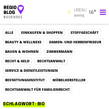
LINDAU
16°
Hauptnavigation
sonnig
ALLE
EINKAUFEN & SHOPPEN
STOFFGESCHÄFT
BEAUTY & WELLNESS
DAMEN- UND HERRENFRISEUR
BAUEN & WOHNEN
ZIMMERMANN
RECHT & GELD
RECHTSANWALT
SERVICE & DIENSTLEISTUNGEN
BESTATTUNGSINSTITUT
MÖBELHERSTELLER
RECHTSANWALT FÜR FAMILIENRECHT
SCHLAGWORT:
BIO