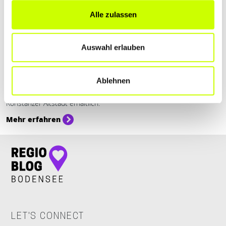
Alle zulassen
Einkaufen & Shoppen, Essen & Trinken
Auswahl erlauben
EUGENS & MAARONS BIO PATISSERIE …
Der Feinschmecker hat Eugens & Maarons Bio Patisserie kürzlich
Ablehnen
zu einer der 500 besten Konditoreien Deutschlands ausgezeichnet.
Die feinen französischen Köstlichkeiten sind im Herzen der
Konstanzer Altstadt erhältlich.
Mehr erfahren
LET'S CONNECT