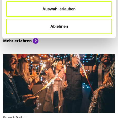
Auswahl erlauben
Essen & Trinken
KULINARISCHER JAHRESWECHSEL: SILVE…
Ablehnen
Keine Sorge, wir haben für dich tolle Locations in Lindau ausfindig
gemacht, wo dir ein festliches Silvesterdinner serviert wird
Mehr erfahren
Essen & Trinken