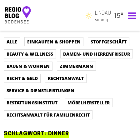
LINDAU
15°
Hauptnavigation
sonnig
ALLE
EINKAUFEN & SHOPPEN
STOFFGESCHÄFT
BEAUTY & WELLNESS
DAMEN- UND HERRENFRISEUR
BAUEN & WOHNEN
ZIMMERMANN
RECHT & GELD
RECHTSANWALT
SERVICE & DIENSTLEISTUNGEN
BESTATTUNGSINSTITUT
MÖBELHERSTELLER
RECHTSANWALT FÜR FAMILIENRECHT
SCHLAGWORT:
DINNER