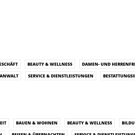
ESCHÄFT
BEAUTY & WELLNESS
DAMEN- UND HERRENFR
SANWALT
SERVICE & DIENSTLEISTUNGEN
BESTATTUNGSI
EIT
BAUEN & WOHNEN
BEAUTY & WELLNESS
BILD
N
REISEN & ÜBERNACHTEN
SERVICE & DIENSTLEISTUNG