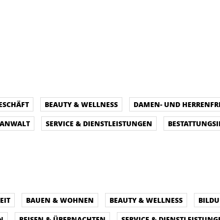
ESCHÄFT
BEAUTY & WELLNESS
DAMEN- UND HERRENFR
SANWALT
SERVICE & DIENSTLEISTUNGEN
BESTATTUNGSI
EIT
BAUEN & WOHNEN
BEAUTY & WELLNESS
BILD
N
REISEN & ÜBERNACHTEN
SERVICE & DIENSTLEISTUNG