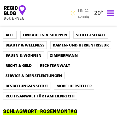
LINDAU
20°
Hauptnavigation
sonnig
ALLE
EINKAUFEN & SHOPPEN
STOFFGESCHÄFT
BEAUTY & WELLNESS
DAMEN- UND HERRENFRISEUR
BAUEN & WOHNEN
ZIMMERMANN
RECHT & GELD
RECHTSANWALT
SERVICE & DIENSTLEISTUNGEN
BESTATTUNGSINSTITUT
MÖBELHERSTELLER
RECHTSANWALT FÜR FAMILIENRECHT
SCHLAGWORT:
ROSENMONTAG