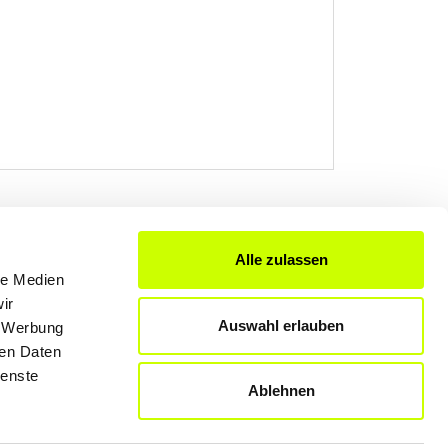
Alle zulassen
FÜR UNTERNEHMER
le Medien
ir
Produkte & Lösungen
Auswahl erlauben
, Werbung
Werben auf dem Blog
ren Daten
ienste
Ablehnen
Datenschutzerklärung
Rechtliche Hinweise