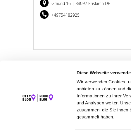
Gmünd 16
| 88097 Eriskirch DE
+49754182925
Diese Webseite verwende
LET
Wir verwenden Cookies, um
anbieten zu können und di
K
Informationen zu Ihrer Ve
und Analysen weiter. Unse
zusammen, die Sie ihnen b
gesammelt haben.
©2026 Regio Blog Bodensee powered by
krick.com