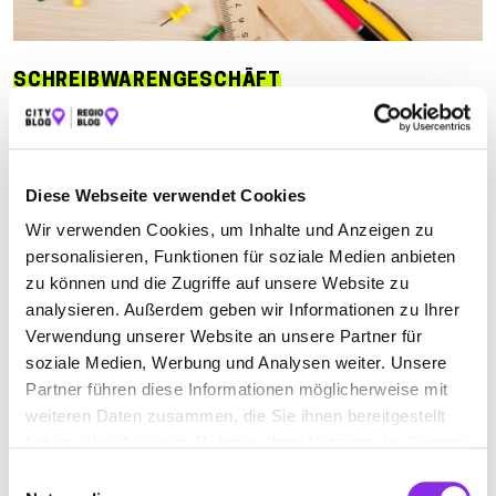
SCHREIBWARENGESCHÄFT
Suchen nach
Diese Webseite verwendet Cookies
Wir verwenden Cookies, um Inhalte und Anzeigen zu
Finden
personalisieren, Funktionen für soziale Medien anbieten
zu können und die Zugriffe auf unsere Website zu
ALLE
MECKENBEUREN
SCHWENDI
analysieren. Außerdem geben wir Informationen zu Ihrer
Verwendung unserer Website an unsere Partner für
soziale Medien, Werbung und Analysen weiter. Unsere
Partner führen diese Informationen möglicherweise mit
B. GRESSER E. K. PAPIER- SCHREIB-UND
weiteren Daten zusammen, die Sie ihnen bereitgestellt
SPIELWAREN
haben oder die sie im Rahmen Ihrer Nutzung der Dienste
Hauptstraße 8
| 88074 Meckenbeuren DE
gesammelt haben.
Einwilligungsauswahl