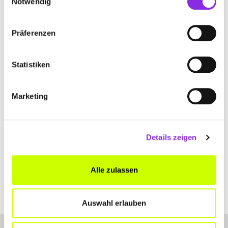
Notwendig
+4975424711
www.spielwaren-gresser.de
Präferenzen
Statistiken
Marketing
HAPPY HOLIDAY REISEBÜRO –
SCHREIBWAREN
Biberacher Straße 8
| 88477 Schwendi DE
Details zeigen
+4973531832
Alle zulassen
www.happy-holiday-cetin.com
Auswahl erlauben