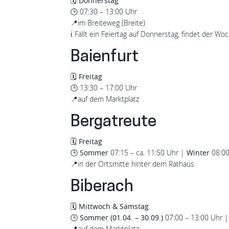
🗓️
Donnerstag
🕒
07:30 – 13:00 Uhr
📍
im Breiteweg (Breite)
ℹ️ Fällt ein Feiertag auf Donnerstag, findet der 
Baienfurt
🗓️
Freitag
🕒
13:30 – 17:00 Uhr
📍
auf dem Marktplatz
Bergatreute
🗓️
Freitag
🕒
Sommer
07:15 – ca. 11:50 Uhr |
Winter
08:00
📍
in der Ortsmitte hinter dem Rathaus
Biberach
🗓️
Mittwoch & Samstag
🕒
Sommer (01.04. – 30.09.)
07:00 – 13:00 Uhr 
📍
auf dem Marktplatz