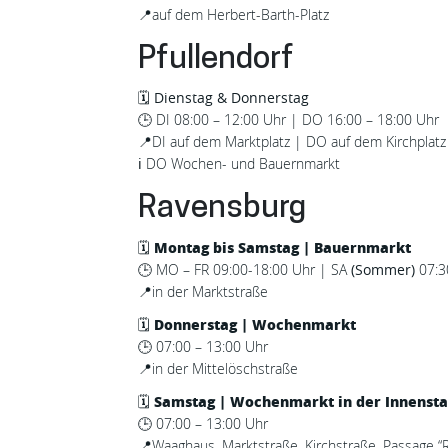
📍
auf dem Herbert-Barth-Platz
Pfullendorf
🗓️
Dienstag & Donnerstag
🕒
DI 08:00 – 12:00 Uhr | DO 16:00 – 18:00 Uhr
📍
DI auf dem Marktplatz | DO auf dem Kirchplatz
ℹ️ DO Wochen- und Bauernmarkt
Ravensburg
Montag bis Samstag |
Bauernmarkt
🗓️
🕒
MO – FR 09:00-18:00 Uhr | SA
(Sommer)
07:3
📍
in der Marktstraße
Donnerstag |
Wochenmarkt
🗓️
🕒
07:00 – 13:00 Uhr
📍
in der Mittelöschstraße
Samstag | Wochenmarkt in der Innensta
🗓️
🕒
07:00 – 13:00 Uhr
📍
Waaghaus, Marktstraße, Kirchstraße, Passage 