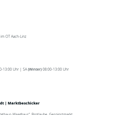
 im OT Aach-Linz
0-13:00 Uhr | SA
(Winter)
08:00-13:00 Uhr
dt | Marktbeschicker
“Rathaus-Waaghaus”, Brotlaube, Gespinstmarkt