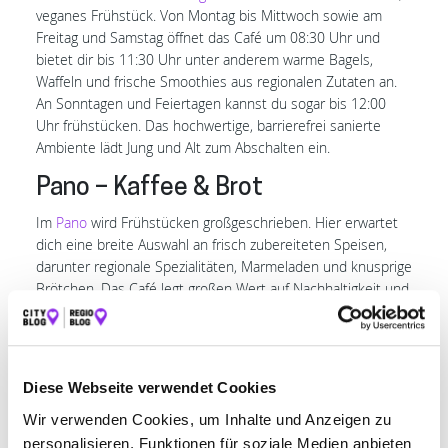
veganes Frühstück. Von Montag bis Mittwoch sowie am
Freitag und Samstag öffnet das Café um 08:30 Uhr und
bietet dir bis 11:30 Uhr unter anderem warme Bagels,
Waffeln und frische Smoothies aus regionalen Zutaten an.
An Sonntagen und Feiertagen kannst du sogar bis 12:00
Uhr frühstücken. Das hochwertige, barrierefrei sanierte
Ambiente lädt Jung und Alt zum Abschalten ein.
Pano – Kaffee & Brot
Im
Pano
wird Frühstücken großgeschrieben. Hier erwartet
dich eine breite Auswahl an frisch zubereiteten Speisen,
darunter regionale Spezialitäten, Marmeladen und knusprige
Brötchen. Das Café legt großen Wert auf Nachhaltigkeit und
verwendet überwiegend lokale sowie saisonale Zutaten. Die
gemütliche Atmosphäre mit liebevoller Dekoration schafft
einen einladenden Raum, ideal für entspannte
Frühstücksmomente. Zusätzlich bietet das Café
Diese Webseite verwendet Cookies
verschiedene Kaffeevariationen an. Ob allein oder im
Wir verwenden Cookies, um Inhalte und Anzeigen zu
Freundeskreis – das Frühstück im Pano ist ein Genuss!
personalisieren, Funktionen für soziale Medien anbieten