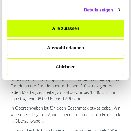
ganz ohne Fertigprodukte und künstliche Aromen. Wenn du
Details zeigen
in Oberschwaben hochwertig frühstücken möchtest, ist
Härle’s Hofcafé der perfekte Ort!
Miller’s Kaffee & Genuss – Das
Alle zulassen
Besondere
Das Angebot umfasst eine Auswahl an frisch zubereiteten
Auswahl erlauben
Speisen, süß oder herzhaft, je nach Geschmack von Asien
bis Oberschwaben. Nur mit Verwendung von hochwertigen,
regionalen Zutaten, mit dem Blick auf Nachhaltigkeit
Ablehnen
überzeugt das Frühstück
von Miller’s Kaffee & Genuss
.
Dabei steht die Philosophie des Restaurants im Mittelpunkt:
Freude an der Freude anderer haben. Frühstück gibt es
jeden Montag bis Freitag von 08:00 Uhr bis 11:30 Uhr und
samstags von 08:00 Uhr bis 12:30 Uhr.
In Oberschwaben ist für jeden Geschmack etwas dabei. Wir
wünschen dir guten Appetit bei deinem nächsten Frühstück
in Oberschwaben.
Du möchtest dich noch weiter kulinarisch entwickeln? Wie