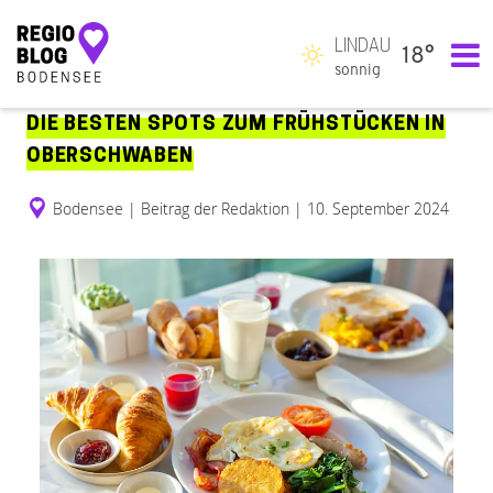
LINDAU
18°
Hauptnavigation
sonnig
DIE BESTEN SPOTS ZUM FRÜHSTÜCKEN IN
OBERSCHWABEN
Bodensee
|
Beitrag der Redaktion
|
10. September 2024