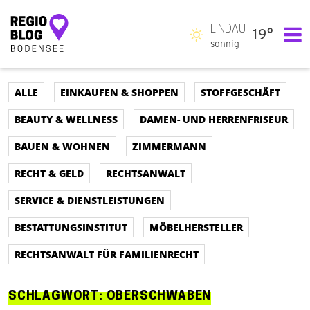
LINDAU
19°
Hauptnavigation
sonnig
ALLE
EINKAUFEN & SHOPPEN
STOFFGESCHÄFT
BEAUTY & WELLNESS
DAMEN- UND HERRENFRISEUR
BAUEN & WOHNEN
ZIMMERMANN
RECHT & GELD
RECHTSANWALT
SERVICE & DIENSTLEISTUNGEN
BESTATTUNGSINSTITUT
MÖBELHERSTELLER
RECHTSANWALT FÜR FAMILIENRECHT
SCHLAGWORT:
OBERSCHWABEN