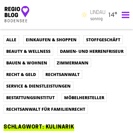
LINDAU
14°
Hauptnavigation
sonnig
ALLE
EINKAUFEN & SHOPPEN
STOFFGESCHÄFT
BEAUTY & WELLNESS
DAMEN- UND HERRENFRISEUR
BAUEN & WOHNEN
ZIMMERMANN
RECHT & GELD
RECHTSANWALT
SERVICE & DIENSTLEISTUNGEN
BESTATTUNGSINSTITUT
MÖBELHERSTELLER
RECHTSANWALT FÜR FAMILIENRECHT
SCHLAGWORT:
KULINARIK