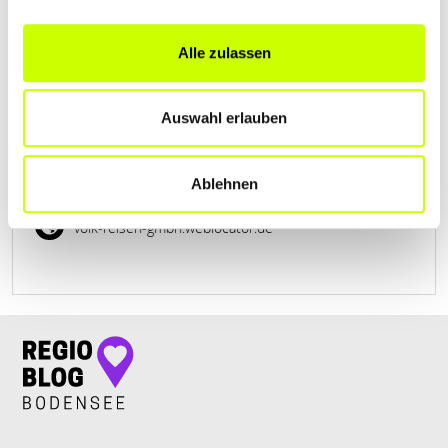
Alle zulassen
VOLK REISEN GMBH
Auswahl erlauben
Enkenhofener Straße 14
| 88316 Isny im Allgäu DE
+497567234
Ablehnen
volk-reisen-gmbh.weblocator.de