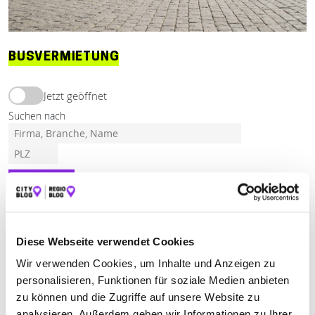
BUSVERMIETUNG
Jetzt geöffnet
Suchen nach
Finden
ALLE
BAD SCHUSSENRIED
ISNY IM ALLGÄU
Diese Webseite verwendet Cookies
TETTNANG
Wir verwenden Cookies, um Inhalte und Anzeigen zu
personalisieren, Funktionen für soziale Medien anbieten
zu können und die Zugriffe auf unsere Website zu
DIESCH OMNIBUSVERKEHR KG
analysieren. Außerdem geben wir Informationen zu Ihrer