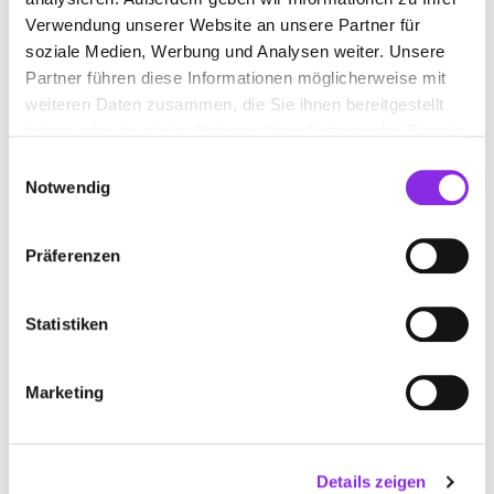
Verwendung unserer Website an unsere Partner für
Enzisholzweg 6
| 88427 Bad Schussenried DE
soziale Medien, Werbung und Analysen weiter. Unsere
+497583400960
Partner führen diese Informationen möglicherweise mit
weiteren Daten zusammen, die Sie ihnen bereitgestellt
www.diesch-omnibusverkehr.de
haben oder die sie im Rahmen Ihrer Nutzung der Dienste
gesammelt haben.
Einwilligungsauswahl
Notwendig
Präferenzen
STRAUSS REISEN GMBH & CO. KG
Statistiken
Oberhofer Straße 6
| 88069 Tettnang DE
+49754253000
Marketing
www.strauss-reisen.de
Details zeigen