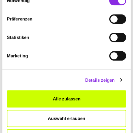
Notwendig
Präferenzen
Statistiken
Marketing
FAHRSCHULE BIGGEL-MANGLER
Details zeigen
Bahnhofstraße 11
| 88239 Wangen im Allgäu DE
Alle zulassen
+49752221147
www.biggel-mangler.de
Auswahl erlauben