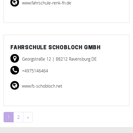
www.fahrschule-renk-fn.de
FAHRSCHULE SCHOBLOCH GMBH
Georgstraße 12
| 88212 Ravensburg DE
+4975146464
www.fs-schobloch.net
Beitragsnavigation
1
2
»