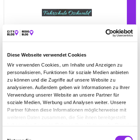
Diese Webseite verwendet Cookies
Wir verwenden Cookies, um Inhalte und Anzeigen zu
Keine Öffnungszeiten angegeben
personalisieren, Funktionen für soziale Medien anbieten
FAHRSCHULE HENGGE, FAHRSCHULE
zu können und die Zugriffe auf unsere Website zu
analysieren. Außerdem geben wir Informationen zu Ihrer
ALLER KLASSEN
Verwendung unserer Website an unsere Partner für
Gartenstraße 62
| 88212 Ravensburg DE
soziale Medien, Werbung und Analysen weiter. Unsere
Partner führen diese Informationen möglicherweise mit
+4975131567
weiteren Daten zusammen, die Sie ihnen bereitgestellt
haben oder die sie im Rahmen Ihrer Nutzung der Dienste
www.fahrschule-hengge.de
gesammelt haben.
Einwilligungsauswahl