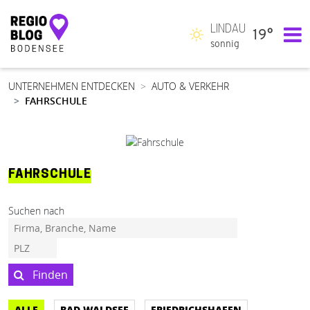
LINDAU
19°
Hauptnavigation
sonnig
UNTERNEHMEN ENTDECKEN
AUTO & VERKEHR
FAHRSCHULE
FAHRSCHULE
Suchen nach
Finden
ALLE
BAD WALDSEE
FRIEDRICHSHAFEN