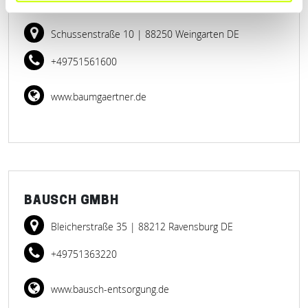
AUGUST BAUMGÄRTNER GMBH & CO. KG
Schussenstraße 10
| 88250 Weingarten DE
+49751561600
www.baumgaertner.de
BAUSCH GMBH
Bleicherstraße 35
| 88212 Ravensburg DE
+49751363220
www.bausch-entsorgung.de