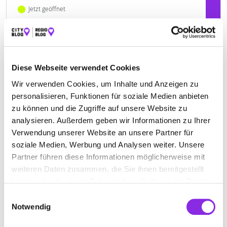
Jetzt geöffnet
PFAFF ENTSORGUNGS GMBH
Hammerstatt 11-17
| 88048 Friedrichshafen DE
Diese Webseite verwendet Cookies
+49754153010
Wir verwenden Cookies, um Inhalte und Anzeigen zu
personalisieren, Funktionen für soziale Medien anbieten
www.pfaff-entsorgung.de
zu können und die Zugriffe auf unsere Website zu
analysieren. Außerdem geben wir Informationen zu Ihrer
Verwendung unserer Website an unsere Partner für
soziale Medien, Werbung und Analysen weiter. Unsere
Partner führen diese Informationen möglicherweise mit
Jetzt geöffnet
weiteren Daten zusammen, die Sie ihnen bereitgestellt
CHR. U. KARL NEUDECK GMBH & CO KG
haben oder die sie im Rahmen Ihrer Nutzung der Dienste
gesammelt haben.
Einwilligungsauswahl
Freiburger Straße 37
| 88400 Biberach an der Riß DE
Notwendig
+497351199630