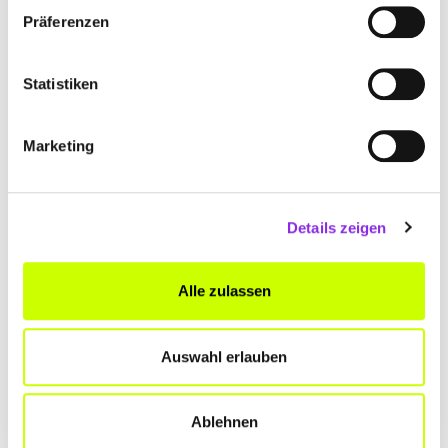
Präferenzen
www.neudeck.com
Statistiken
Marketing
AUFLÖSUNGEN OBERSCHWABEN GMBH
FRIEDRICHSHAFEN
Details zeigen
Rheinstraße 21
| 88046 Friedrichshafen DE
+4975415928033
Alle zulassen
aufloesungen-oberschwaben.de
Auswahl erlauben
Ablehnen