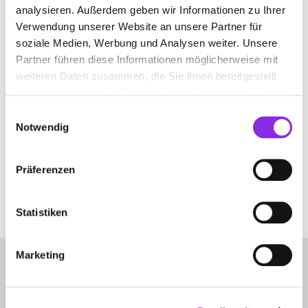
analysieren. Außerdem geben wir Informationen zu Ihrer
Verwendung unserer Website an unsere Partner für
soziale Medien, Werbung und Analysen weiter. Unsere
LUFT- UND RAUMFAHRTUNTERNEHMEN
Partner führen diese Informationen möglicherweise mit
weiteren Daten zusammen, die Sie ihnen bereitgestellt
Suchen nach
haben oder die sie im Rahmen Ihrer Nutzung der Dienste
gesammelt haben.
Einwilligungsauswahl
Notwendig
Finden
Präferenzen
ES WURDE NICHTS GEFUNDEN.
Es sieht so aus, als ob wir nicht finden konnten, wonach du gesucht
Statistiken
hast. Möglicherweise hilft eine Suche.
Marketing